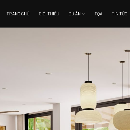
TRANG CHỦ
GIỚI THIỆU
DỰ ÁN
FQA
TIN TỨC