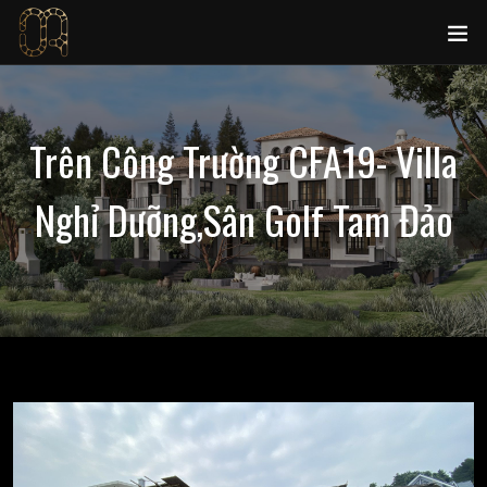
Trên Công Trường CFA19- Villa
Nghỉ Dưỡng,sân Golf Tam Đảo