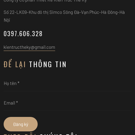
Số 22-LK09-Khu đô thị Simco Sông Đà-Vạn Phúc-Hà Đông-Hà
Nội
0397.606.328
kientructheky@gmail.com
ĐỂ LẠI
THÔNG TIN
Đăng ký