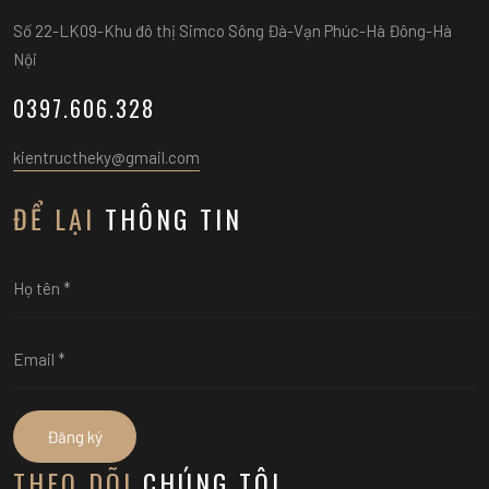
Số 22-LK09-Khu đô thị Simco Sông Đà-Vạn Phúc-Hà Đông-Hà
Nội
0397.606.328
kientructheky@gmail.com
ĐỂ LẠI
THÔNG TIN
Đăng ký
THEO DÕI
CHÚNG TÔI